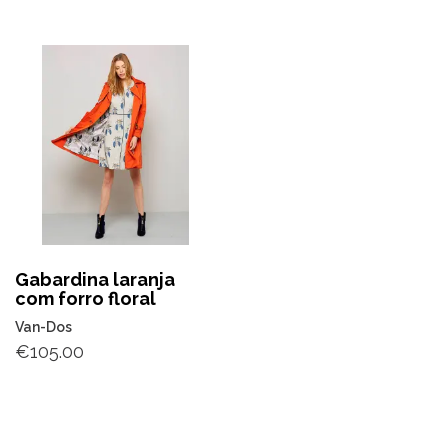
Gabardina laranja
com forro floral
Van-Dos
€
105.00