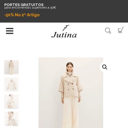
PORTES GRATUITOS
para encomendas superiores a 50€
-50% No 2º Artigo