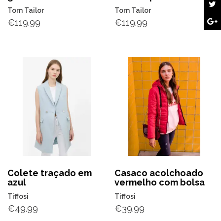
Tom Tailor
Tom Tailor
€
119.99
€
119.99
Colete traçado em
Casaco acolchoado
azul
vermelho com bolsa
Tiffosi
Tiffosi
€
49.99
€
39.99