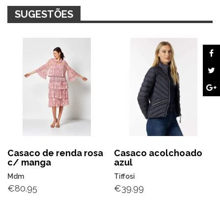
SUGESTÕES
Casaco de renda rosa
Casaco acolchoado
c/ manga
azul
Mdm
Tiffosi
€
80.95
€
39.99