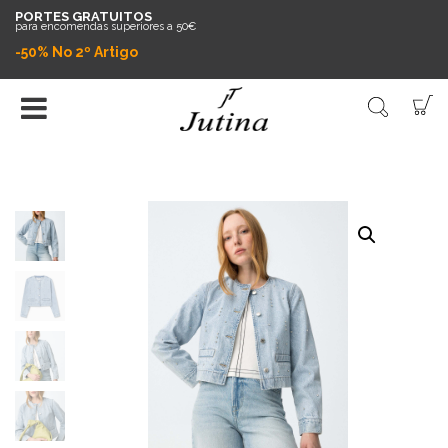
PORTES GRATUITOS
para encomendas superiores a 50€
-50% No 2º Artigo