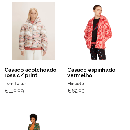
Casaco acolchoado
Casaco espinhado
rosa c/ print
vermelho
Tom Tailor
Minueto
€
119.99
€
62.90