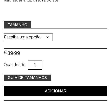
Não secar à luz directa do sol
TAMANHO
€
39.99
Quantidade
Al
Quantidade
de
Casaco
GUIA DE TAMANHOS
de
gala
ADICIONAR
s/
gola