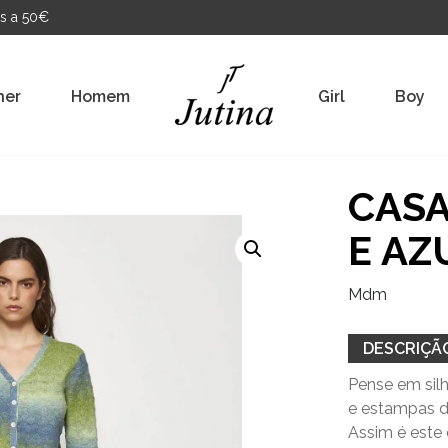
s a 50€
her
Homem
Girl
Boy
CASA
E AZ
Mdm
DESCRIÇÃ
Pense em silh
e estampas d
Assim é este