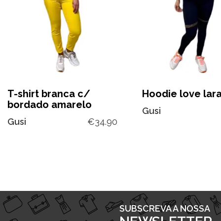
T-shirt branca c/
Hoodie love lar
bordado amarelo
Gusi
Gusi
€
34.90
SUBSCREVA A NOSSA