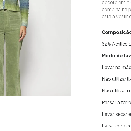
decote em bi
combina na 
está a vestir
Composiçã
62% Acrílico
Modo de l
Lavar na má
Não utilizar li
Não utilizar 
Passar a fer
Lavar, secar 
Lavar com co