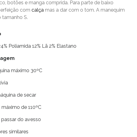
co, botões e manga comprida. Para parte de baixo
perfeição com
calça
mas a dar com o tom. A manequim
 o tamanho S.
o
 24% Poliamida 12% Lã 2% Elastano
avagem
quina máximo 30ºC
xívia
máquina de secar
ro máximo de 110ºC
e passar do avesso
res similares