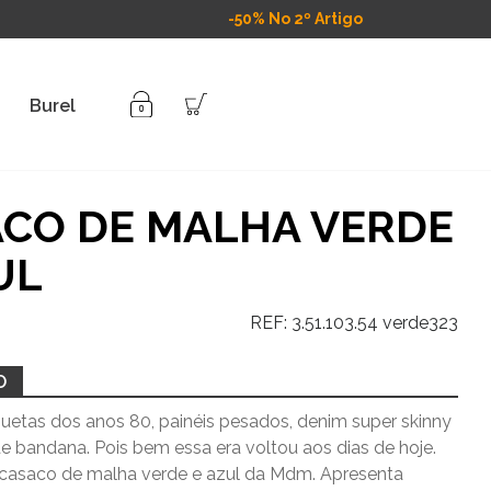
-50% No 2º Artigo
Burel
CO DE MALHA VERDE
UL
REF:
3.51.103.54 verde323
O
uetas dos anos 80, painéis pesados, denim super skinny
e bandana. Pois bem essa era voltou aos dias de hoje.
 casaco de malha verde e azul da Mdm. Apresenta