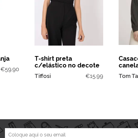
anja
T-shirt preta
Casac
c/elástico no decote
canel
€
59.90
Tiffosi
€
15.99
Tom Ta