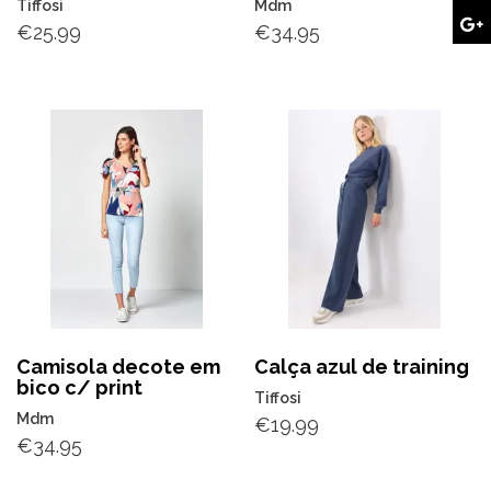
Tiffosi
Mdm
€
25.99
€
34.95
Camisola decote em
Calça azul de training
bico c/ print
Tiffosi
Mdm
€
19.99
€
34.95