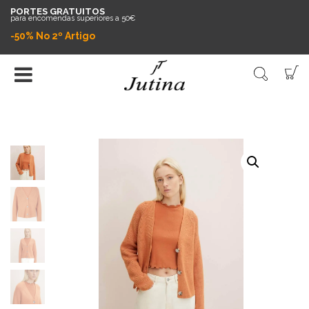
PORTES GRATUITOS
para encomendas superiores a 50€
-50% No 2º Artigo