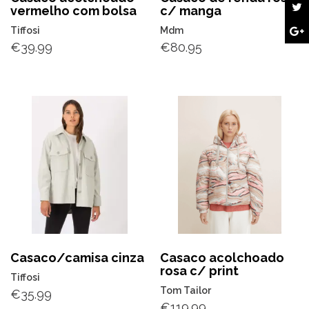
vermelho com bolsa
c/ manga
Tiffosi
Mdm
€
39.99
€
80.95
Casaco/camisa cinza
Casaco acolchoado
rosa c/ print
Tiffosi
Tom Tailor
€
35.99
€
119.99