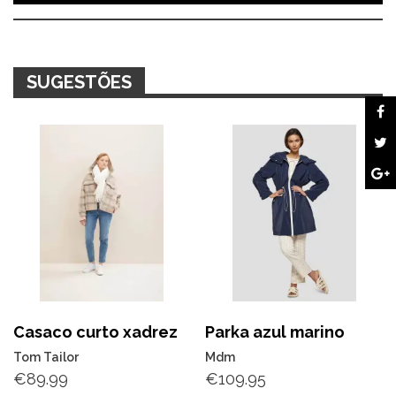
SUGESTÕES
Casaco curto xadrez
Parka azul marino
Tom Tailor
Mdm
€
89.99
€
109.95