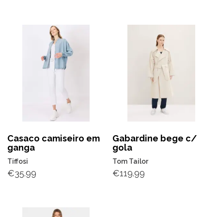
Casaco camiseiro em
Gabardine bege c/
ganga
gola
Tiffosi
Tom Tailor
€
35.99
€
119.99