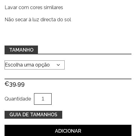
Lavar com cores similares
Não secar à luz directa do sol
TAMANHO
€
39.99
Quantidade
Al
Quantidade
de
Casaco
GUIA DE TAMANHOS
traçado
verde
ADICIONAR