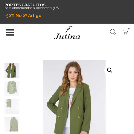
PORTES GRATUITOS
para encomendas superiores a 50€
-50% No 2º Artigo