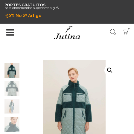
PORTES GRATUITOS
para encomendas superiores a 50€
-50% No 2º Artigo