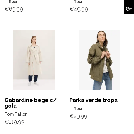
Tiffosi
Tiffosi
€
69.99
€
49.99
Gabardine bege c/
Parka verde tropa
gola
Tiffosi
Tom Tailor
€
29.99
€
119.99