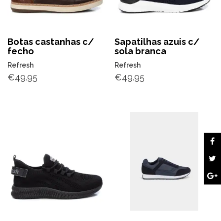
Botas castanhas c/
Sapatilhas azuis c/
fecho
sola branca
Refresh
Refresh
€
49.95
€
49.95