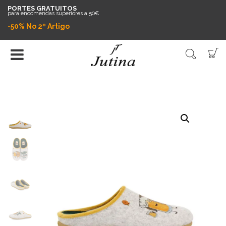
PORTES GRATUITOS
para encomendas superiores a 50€
-50% No 2º Artigo