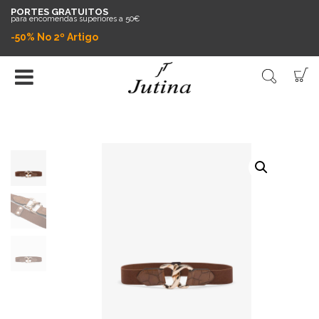
PORTES GRATUITOS
para encomendas superiores a 50€
-50% No 2º Artigo