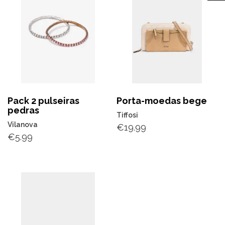
Pack 2 pulseiras
Porta-moedas bege
pedras
Tiffosi
Vilanova
€
19.99
€
5.99