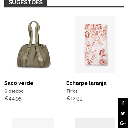
SUGESTÕES
Saco verde
Echarpe laranja
Gioseppo
Tiffosi
€
44.95
€
12.99