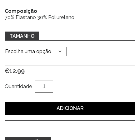
Composição
70% Elastano 30% Poliuretano
TAMANHO
€
12.99
Quantidade
Al
Quantidade
de
Cinto
camel
ADICIONAR
c/
elástico