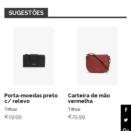
SUGESTÕES
Porta-moedas preto
Carteira de mão
c/ relevo
vermelha
Tiffosi
Tiffosi
€
19.99
€
25.99