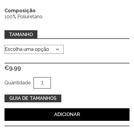
Composição
100% Poliuretano
TAMANHO
€
9.99
Quantidade
Al
Quantidade
de
Cinto
GUIA DE TAMANHOS
cinza
c/
ADICIONAR
duplo
pino