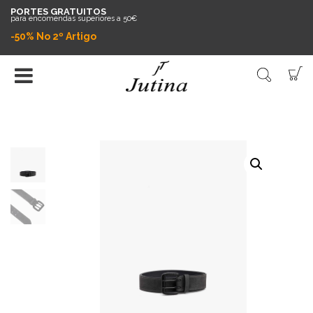
PORTES GRATUITOS
para encomendas superiores a 50€
-50% No 2º Artigo