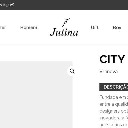
s a 50€
her
Homem
Girl
Boy
CITY
Vilanova
DESCRIÇÃ
Fundada em 2
entre a qual
designers op
inovadora à f
acessórios c