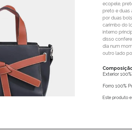
ecopele, pre
preto e duas 
por duas bol
carimbo do l
interno prin
disso confere
dia num mom
outro lado 
Composiçã
Exterior 100%
Forro 100% Po
Este produto e
Alternative: