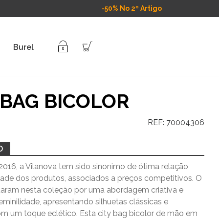
-50% No 2º Artigo
Burel
 BAG BICOLOR
REF:
70004306
O
016, a Vilanova tem sido sinonimo de ótima relação
idade dos produtos, associados a preços competitivos. O
taram nesta coleção por uma abordagem criativa e
eminilidade, apresentando silhuetas clássicas e
om um toque eclético. Esta city bag bicolor de mão em