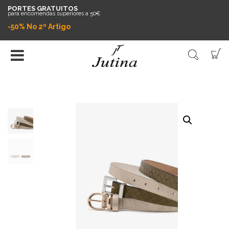
PORTES GRATUITOS
para encomendas superiores a 50€
-50% No 2º Artigo