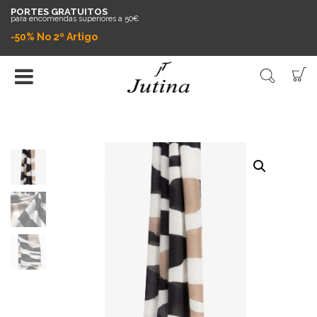
PORTES GRATUITOS
para encomendas superiores a 50€
-50% No 2º Artigo