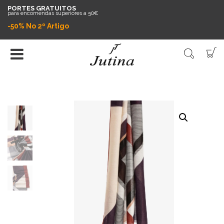
PORTES GRATUITOS
para encomendas superiores a 50€
-50% No 2º Artigo