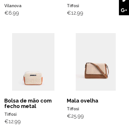
Vilanova
Tiffosi
€
6.99
€
12.99
Bolsa de mão com
Mala ovelha
fecho metal
Tiffosi
Tiffosi
€
25.99
€
12.99