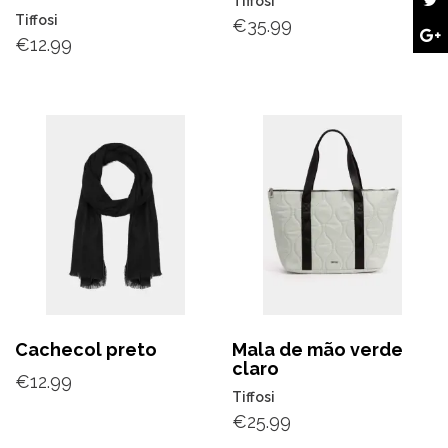
Tiffosi
Tiffosi
€
35.99
€
12.99
Cachecol preto
Mala de mão verde
claro
€
12.99
Tiffosi
€
25.99