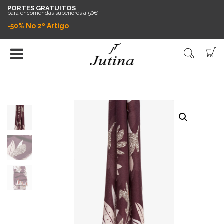
PORTES GRATUITOS
para encomendas superiores a 50€
-50% No 2º Artigo