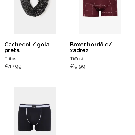
Cachecol / gola
Boxer bordô c/
preta
xadrez
Tiffosi
Tiffosi
€
12.99
€
9.99