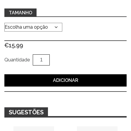
TAMANHO
€
15.99
Quantidade
Al
Quantidade
de
Gorro
azul
ADICIONAR
de
malha
SUGESTÕES