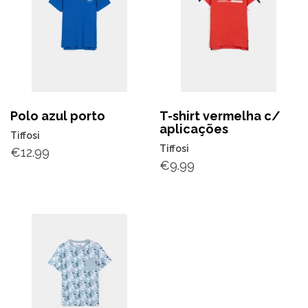
Polo azul porto
T-shirt vermelha c/
aplicações
Tiffosi
Tiffosi
€
12.99
€
9.99