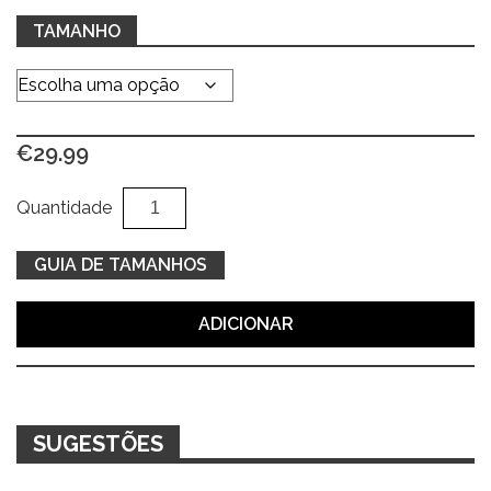
TAMANHO
€
29.99
Quantidade
Al
Quantidade
de
Hoodie
GUIA DE TAMANHOS
azul
grow
ADICIONAR
SUGESTÕES