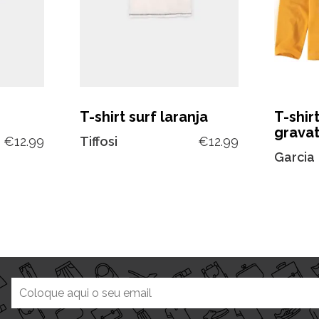
T-shirt surf laranja
T-shir
grava
€
12.99
Tiffosi
€
12.99
Garcia