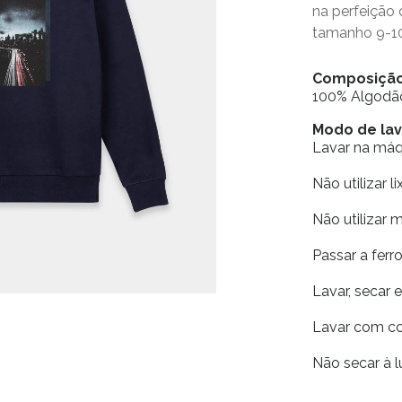
na perfeiçã
tamanho 9-1
Composiçã
100% Algodã
Modo de l
Lavar na má
Não utilizar li
Não utilizar 
Passar a fer
Lavar, secar 
Lavar com co
Não secar à l