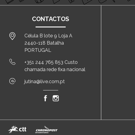
CONTACTOS
Célula B lote 9 Loja A
2440-118 Batalha
PORTUGAL
+351 244 765 853 Custo
chamada rede fixa nacional
jutina@live.com.pt