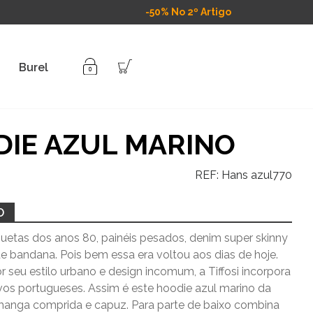
-50% No 2º Artigo
Burel
IE AZUL MARINO
REF:
Hans azul770
O
uetas dos anos 80, painéis pesados, denim super skinny
e bandana. Pois bem essa era voltou aos dias de hoje.
 seu estilo urbano e design incomum, a Tiffosi incorpora
vos portugueses. Assim é este hoodie azul marino da
 manga comprida e capuz. Para parte de baixo combina