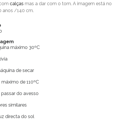
o com
calças
mas a dar com o tom. A imagem está no
0 anos /140 cm.
o
o
avagem
quina máximo 30ºC
xívia
máquina de secar
ro máximo de 110ºC
e passar do avesso
res similares
uz directa do sol