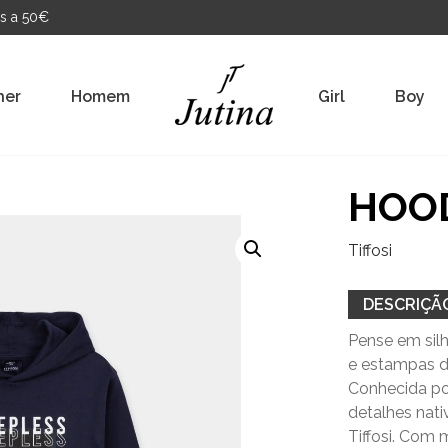
s a 50€
her
Homem
Girl
Boy
HOOD
Tiffosi
DESCRIÇÃ
Pense em silh
e estampas d
Conhecida por
detalhes nati
Tiffosi. Com