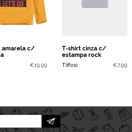
t amarela c/
T-shirt cinza c/
ta
estampa rock
€
19.99
Tiffosi
€
7.99