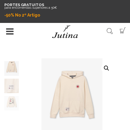
PORTES GRATUITOS
para encomendas superiores a 50€
-50% No 2º Artigo