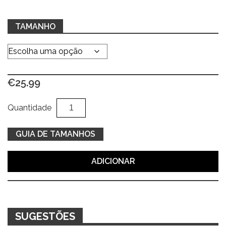
TAMANHO
€
25.99
Quantidade
Al
Quantidade
de
Hoodie
GUIA DE TAMANHOS
bege
c/
ADICIONAR
estampa
na
costa
SUGESTÕES