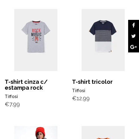
T-shirt cinza c/
T-shirt tricolor
estampa rock
Tiffosi
Tiffosi
€
12.99
€
7.99