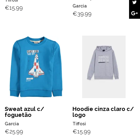
Tiffosi
Garcia
€
15.99
€
39.99
Sweat azul c/
Hoodie cinza claro c/
foguetão
logo
Garcia
Tiffosi
€
25.99
€
15.99