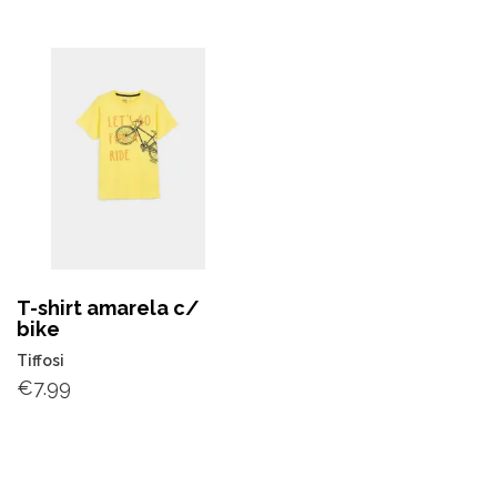
T-shirt amarela c/
bike
Tiffosi
€
7.99