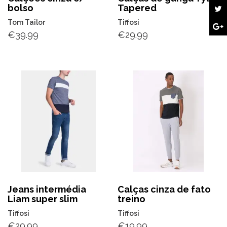
bolso
Tapered
Tom Tailor
Tiffosi
€
39.99
€
29.99
Jeans intermédia
Calças cinza de fato
Liam super slim
treino
Tiffosi
Tiffosi
€
29.99
€
19.99