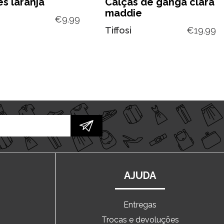
s laranja
Calças de ganga clara
maddie
€
9.99
Tiffosi
€
19.99
AJUDA
Entregas
Trocas e devoluções