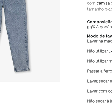
com
camisa
tamanho 9-1
Composiçã
99% Algodão
Modo de l
Lavar na má
Não utilizar li
Não utilizar 
Passar a fer
Lavar, secar 
Lavar com co
Não secar à l