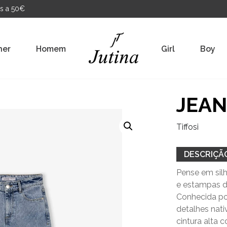
s a 50€
her
Homem
Girl
Boy
JEAN
Tiffosi
DESCRIÇÃ
Pense em silh
e estampas d
Conhecida por
detalhes nati
cintura alta 