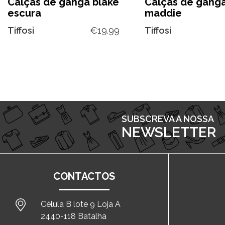
Calças de ganga blake
Calças de gang
escura
maddie
Tiffosi
€
19.99
Tiffosi
SUBSCREVA A NOSSA
NEWSLETTER
CONTACTOS
Célula B lote 9 Loja A
2440-118 Batalha