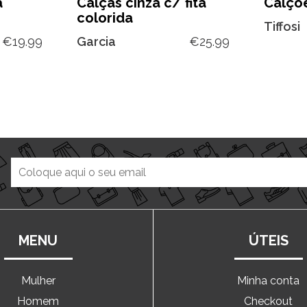
a
Calças cinza c/ fita
Calçõe
colorida
Tiffosi
€
19.99
Garcia
€
25.99
MENU
ÚTEIS
Mulher
Minha conta
Homem
Checkout