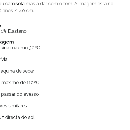
ou
camisola
mas a dar com o tom. A imagem está no
0 anos /140 cm.
o
 1% Elastano
avagem
quina máximo 30ºC
xívia
máquina de secar
ro máximo de 110ºC
e passar do avesso
res similares
uz directa do sol