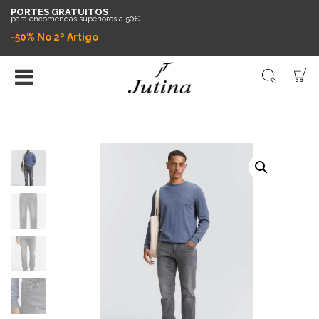
PORTES GRATUITOS
para encomendas superiores a 50€
-50% No 2º Artigo