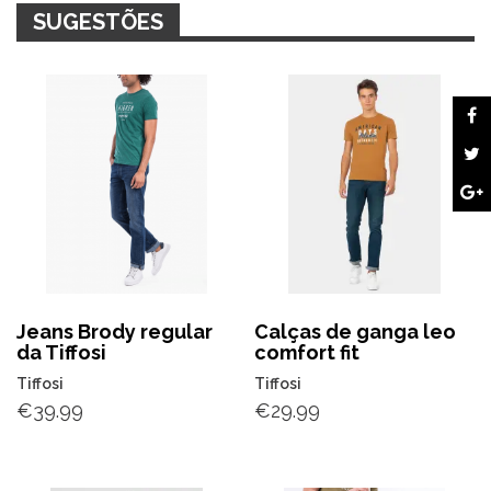
SUGESTÕES
Jeans Brody regular
Calças de ganga leo
da Tiffosi
comfort fit
Tiffosi
Tiffosi
€
39.99
€
29.99