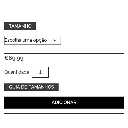
TAMANHO
€
69.99
Quantidade
Al
Quantidade
de
Jeans
GUIA DE TAMANHOS
stretch
cinza
ADICIONAR