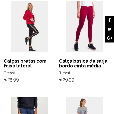
Calças pretas com
Calça básica de sarja
faixa lateral
bordô cinta média
Tiffosi
Tiffosi
€
25.99
€
29.99