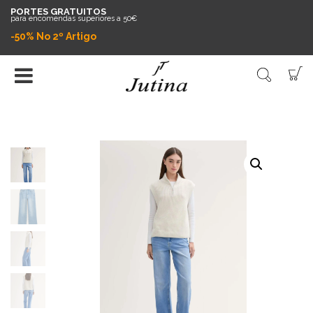
PORTES GRATUITOS
para encomendas superiores a 50€
-50% No 2º Artigo