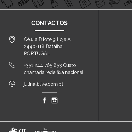
CONTACTOS
Célula B lote 9 Loja A
2440-118 Batalha
PORTUGAL
+351 244 765 853 Custo
chamada rede fixa nacional
jutina@live.com.pt