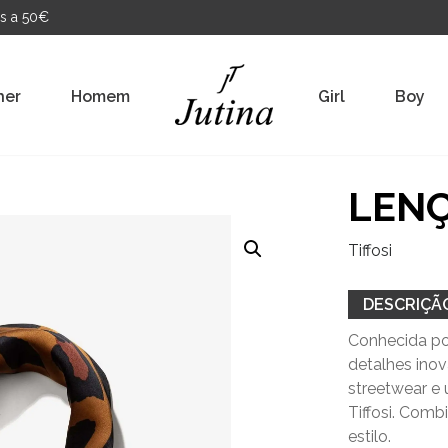
s a 50€
her
Homem
Girl
Boy
LENÇ
Tiffosi
DESCRIÇÃ
Conhecida por
detalhes ino
streetwear e 
Tiffosi. Com
estilo.