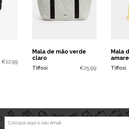
Mala de mão verde
Mala 
claro
amare
€
12.99
Tiffosi
€
25.99
Tiffosi