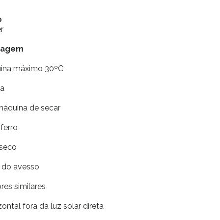
o
r
vagem
uina máximo 30ºC
ia
máquina de secar
ferro
 seco
r do avesso
res similares
ontal fora da luz solar direta