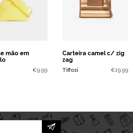
de mão em
Carteira camel c/ zig
lo
zag
€
9.99
Tiffosi
€
19.99