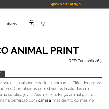
-50% No 2º Artigo
Burel
O ANIMAL PRINT
REF:
Tanzania 265
O
 seu estilo urbano e design incomum, a Tiffosi incorpora
vadores. Combinados com silhuetas inspiradas em
uma estética jovial. Assim é este lenço animal print da
bina na perfeição com
camisa
, mas dentro do mesmo