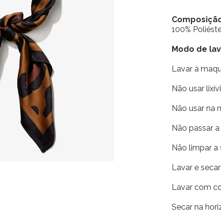
Composiçã
100% Poliéste
Modo de la
Lavar à maq
Não usar lixív
Não usar na 
Não passar a 
Não limpar a
Lavar e seca
Lavar com co
Secar na horiz