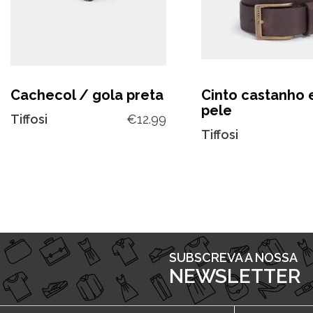
Cachecol / gola preta
Cinto castanho
pele
Tiffosi
€
12.99
Tiffosi
SUBSCREVA A NOSSA
NEWSLETTER