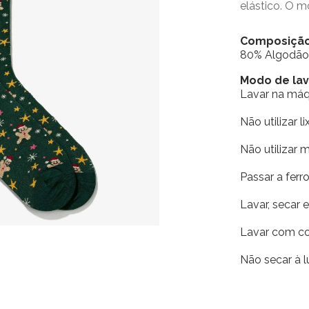
elástico. O 
Composiçã
80% Algodão 
Modo de l
Lavar na má
Não utilizar li
Não utilizar 
Passar a fer
Lavar, secar 
Lavar com co
Não secar à l