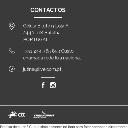
CONTACTOS
Célula B lote 9 Loja A
2440-118 Batalha
PORTUGAL
+351 244 765 853 Custo
chamada rede fixa nacional
jutina@live.com.pt
Precisa de ajuda? Clique simplesmente no logo para falar connosco diretament