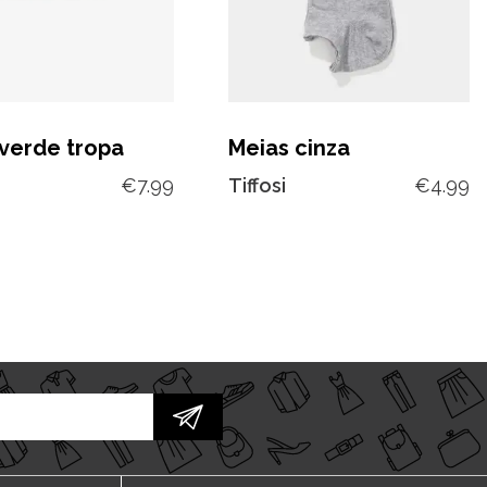
verde tropa
Meias cinza
€
7.99
Tiffosi
€
4.99