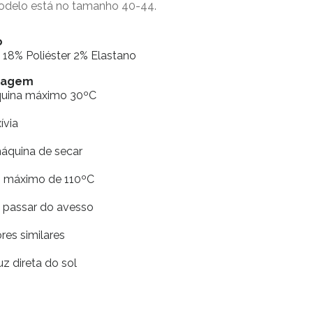
modelo está no tamanho 40-44.
o
18% Poliéster 2% Elastano
avagem
quina máximo 30ºC
xívia
máquina de secar
ro máximo de 110ºC
e passar do avesso
res similares
uz direta do sol