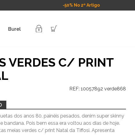
-50% No 2º Artigo
Burel
S VERDES C/ PRINT
AL
REF:
10057892 verde868
O
uetas dos anos 80, painéis pesados, denim super skinny
e bandana. Pois bem essa era voltou aos dias de hoje.
as meias verdes c/ print Natal da Tiffosi. Apresenta