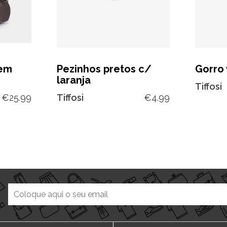
 em
Pezinhos pretos c/
Gorro 
laranja
Tiffosi
€
25.99
Tiffosi
€
4.99