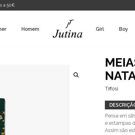
s a 50€
her
Homem
Girl
Boy
MEIA
NAT
Tiffosi
DESCRIÇÃ
Pense em silh
e estampas d
Assim são est