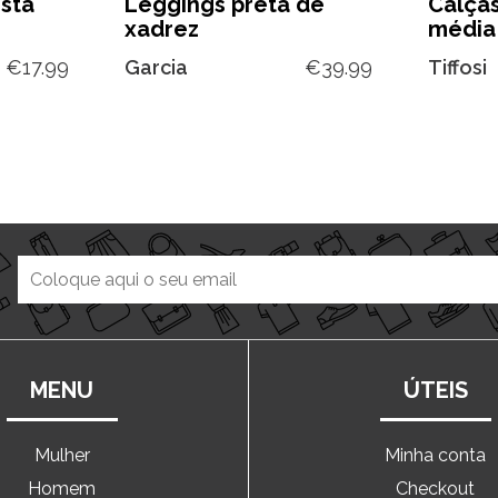
ista
Leggings preta de
Calça
xadrez
média
€
17.99
Garcia
€
39.99
Tiffosi
MENU
ÚTEIS
Mulher
Minha conta
Homem
Checkout