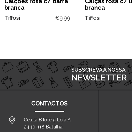
Calções rosa c/ barra
Calças rosa c/ l
branca
branca
Tiffosi
€
9.99
Tiffosi
SUBSCREVA A NOSSA
NEWSLETTER
CONTACTOS
Célula B lote 9 Loja A
2440-118 Batalha