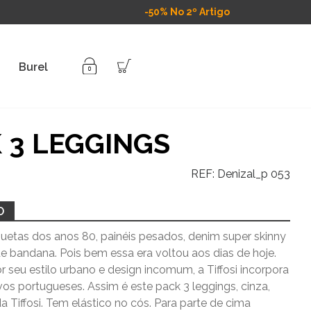
-50% No 2º Artigo
Burel
 3 LEGGINGS
REF:
Denizal_p 053
O
uetas dos anos 80, painéis pesados, denim super skinny
e bandana. Pois bem essa era voltou aos dias de hoje.
 seu estilo urbano e design incomum, a Tiffosi incorpora
vos portugueses. Assim é este pack 3 leggings, cinza,
da Tiffosi. Tem elástico no cós. Para parte de cima