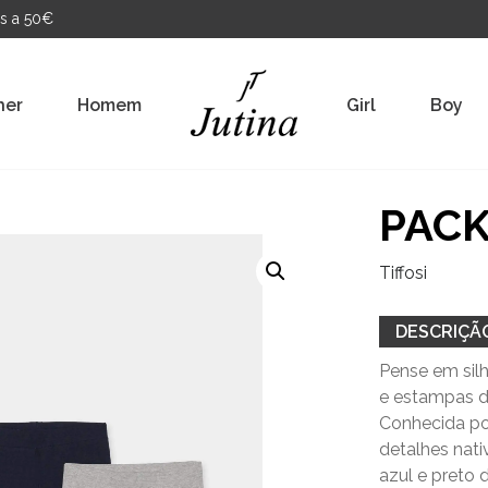
s a 50€
her
Homem
Girl
Boy
PACK
Tiffosi
DESCRIÇÃ
Pense em silh
e estampas d
Conhecida por
detalhes nati
azul e preto 