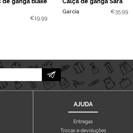
s de ganga blake
Calça de ganga Sara
Garcia
€
35.99
€
19.99
AJUDA
Entregas
Trocas e devoluções