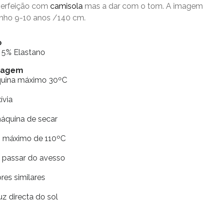
perfeição com
camisola
mas a dar com o tom. A imagem
nho 9-10 anos /140 cm.
o
 5% Elastano
avagem
quina máximo 30ºC
xívia
máquina de secar
ro máximo de 110ºC
e passar do avesso
res similares
uz directa do sol