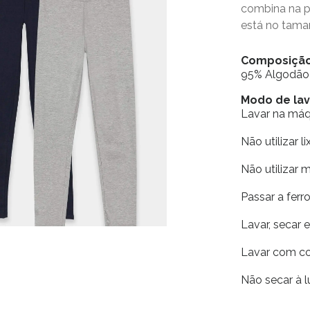
combina na 
está no tama
Composiçã
95% Algodão
Modo de l
Lavar na má
Não utilizar li
Não utilizar 
Passar a fer
Lavar, secar 
Lavar com co
Não secar à l