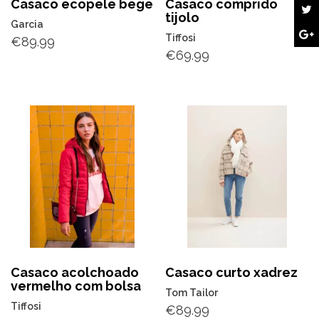
Casaco ecopele bege
Casaco comprido
tijolo
Garcia
Tiffosi
€
89.99
€
69.99
Casaco acolchoado
Casaco curto xadrez
vermelho com bolsa
Tom Tailor
Tiffosi
€
89.99