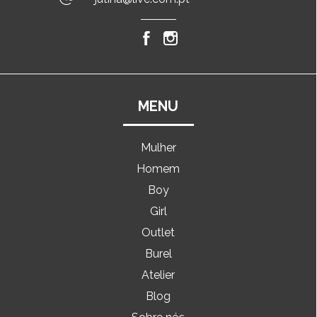
MENU
Mulher
Homem
Boy
Girl
Outlet
Burel
Atelier
Blog