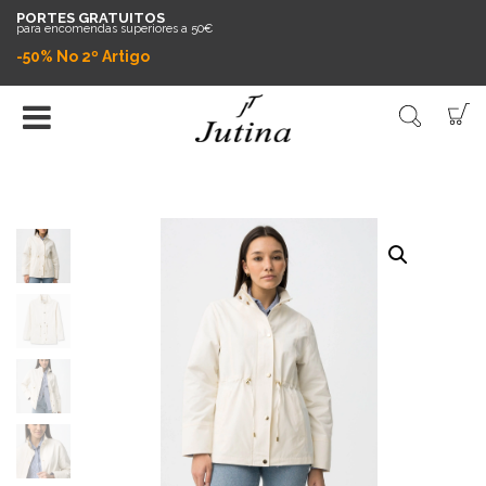
PORTES GRATUITOS
para encomendas superiores a 50€
-50% No 2º Artigo