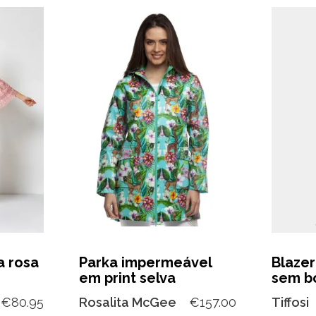
a rosa
Parka impermeável
Blazer
em print selva
sem b
€
80.95
Rosalita McGee
€
157.00
Tiffosi