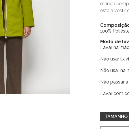
manga compr
está a vestir
Composiçã
100% Poliéste
Modo de la
Lavar na má
Não usar lixív
Não usar na 
Não passar a 
Lavar com co
TAMANHO