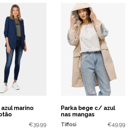
 azul marino
Parka bege c/ azul
otão
nas mangas
€
39.99
Tiffosi
€
49.99