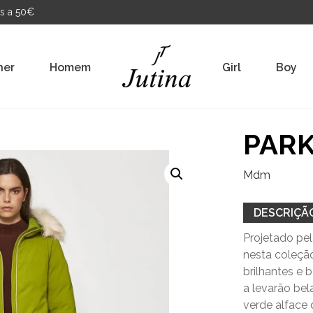
s a 50€
her
Homem
Girl
Boy
PARK
Mdm
DESCRIÇÃ
Projetado pel
nesta coleçã
brilhantes e 
a levarão bel
verde alface