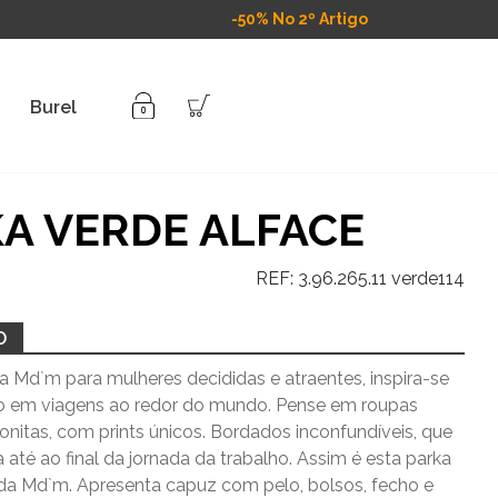
-50% No 2º Artigo
Burel
A VERDE ALFACE
REF:
3.96.265.11 verde114
O
a Md`m para mulheres decididas e atraentes, inspira-se
o em viagens ao redor do mundo. Pense em roupas
bonitas, com prints únicos. Bordados inconfundíveis, que
a até ao final da jornada da trabalho. Assim é esta parka
 da Md`m. Apresenta capuz com pelo, bolsos, fecho e