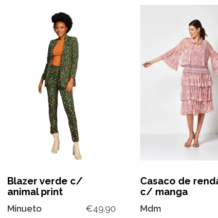
Blazer verde c/
Casaco de rend
animal print
c/ manga
Minueto
€
49.90
Mdm