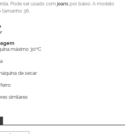
ida. Pode ser usado com
jeans
por baixo. A modelo
 o tamanho 36.
o
r
vagem
quina máximo 30ºC
ia
máquina de secar
ferro
res similares