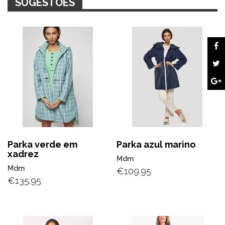
SUGESTÕES
Parka verde em
Parka azul marino
xadrez
Mdm
Mdm
€
109.95
€
135.95