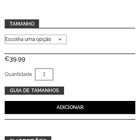
TAMANHO
€
39.99
Quantidade
Al
Quantidade
de
Parka
GUIA DE TAMANHOS
verde
caqui
ADICIONAR