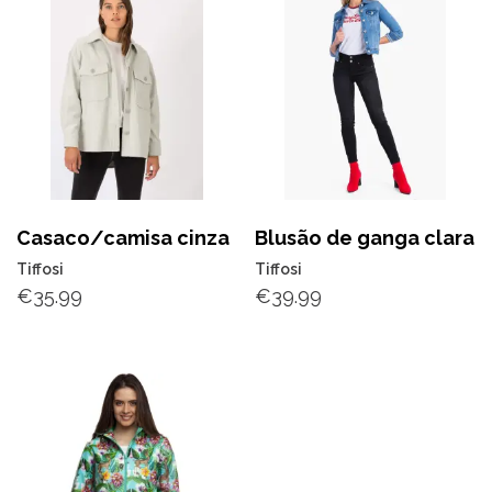
Casaco/camisa cinza
Blusão de ganga clara
Tiffosi
Tiffosi
€
35.99
€
39.99