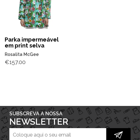
Parka impermeável
em print selva
Rosalita McGee
€
157.00
SUBSCREVA A NOSSA
NEWSLETTER