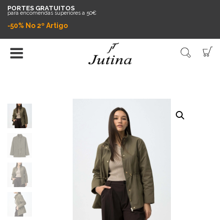
PORTES GRATUITOS
para encomendas superiores a 50€
-50% No 2º Artigo