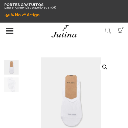
PORTES GRATUITOS
para encomendas superiores a 50€
-50% No 2º Artigo