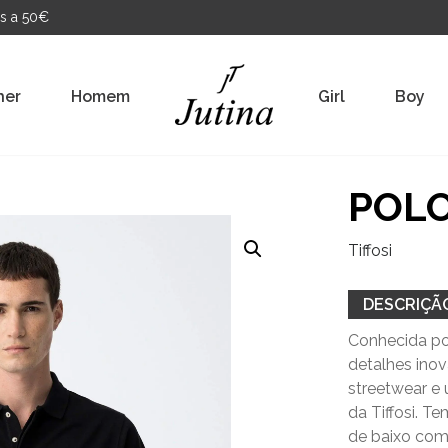
s a 50€
her
Homem
Girl
Boy
POLO
Tiffosi
DESCRIÇÃ
Conhecida por
detalhes ino
streetwear e 
da Tiffosi. T
de baixo com