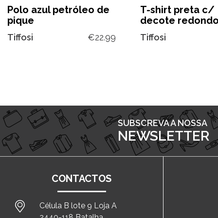
Polo azul petróleo de
T-shirt preta c/
pique
decote redond
Tiffosi
€
22.99
Tiffosi
SUBSCREVA A NOSSA
NEWSLETTER
CONTACTOS
Célula B lote 9 Loja A
2440-118 Batalha