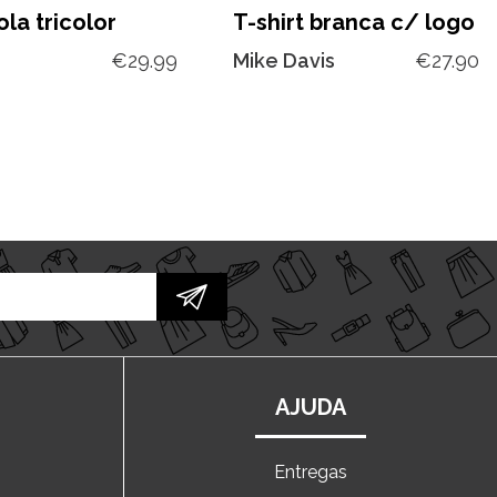
la tricolor
T-shirt branca c/ logo
€
29.99
Mike Davis
€
27.90
AJUDA
Entregas