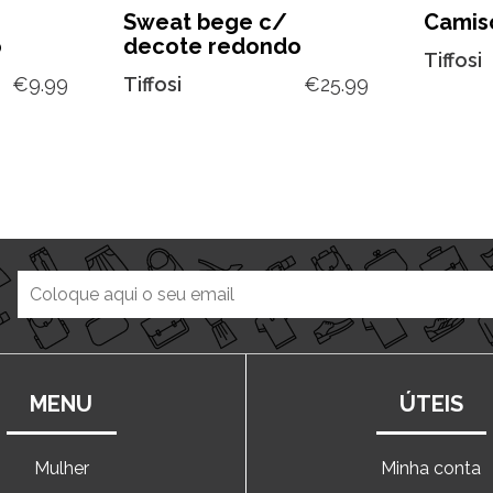
Sweat bege c/
Camiso
o
decote redondo
Tiffosi
€
9.99
Tiffosi
€
25.99
MENU
ÚTEIS
Mulher
Minha conta