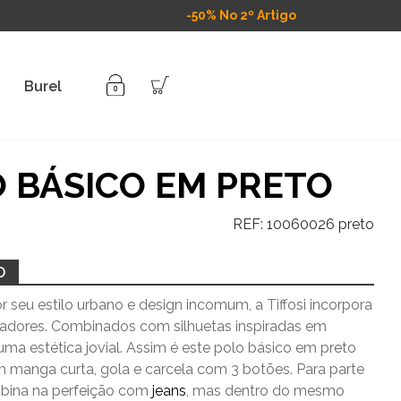
-50% No 2º Artigo
Burel
 BÁSICO EM PRETO
REF:
10060026 preto
O
 seu estilo urbano e design incomum, a Tiffosi incorpora
vadores. Combinados com silhuetas inspiradas em
uma estética jovial. Assim é este polo básico em preto
em manga curta, gola e carcela com 3 botões. Para parte
bina na perfeição com
jeans
, mas dentro do mesmo