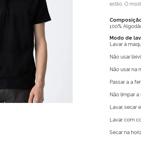
estilo. O mod
Composiçã
100% Algodã
Modo de la
Lavar à maq
Não usar lixív
Não usar na 
Passar a a fe
Não limpar a
Lavar, secar 
Lavar com co
Secar na horiz