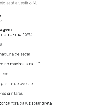
elo está a vestir o M.
o
o
vagem
uina máximo 30ºC
ia
máquina de secar
rro no máxima a 110 ºC
 seco
e passar do avesso
res similares
ontal fora da luz solar direta