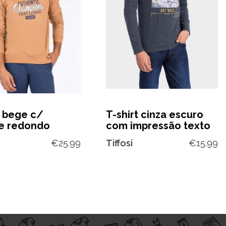
 bege c/
T-shirt cinza escuro
e redondo
com impressão texto
€
25.99
Tiffosi
€
15.99