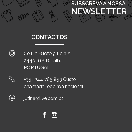
SUBSCREVA A NOSSA
NEWSLETTER
CONTACTOS
Célula B lote 9 Loja A
2440-118 Batalha
PORTUGAL
+351 244 765 853 Custo
chamada rede fixa nacional
jutina@live.com.pt