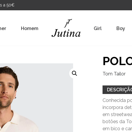
s a 50€
her
Homem
Girl
Boy
POLO
Tom Tailor
DESCRIÇÃ
Conhecida po
incorpora de
em streetwear
botões da Tom
em bico e ca