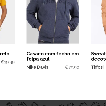
relo
Casaco com fecho em
Sweat
felpa azul
decot
€
19.99
Mike Davis
€
79.90
Tiffosi