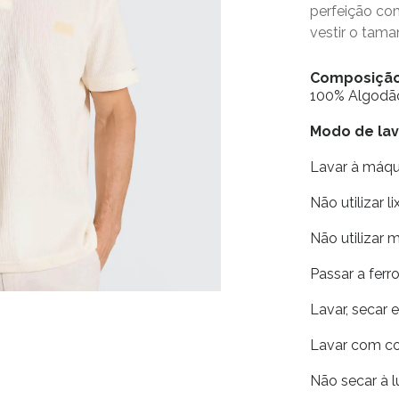
perfeição c
vestir o tama
Composiçã
100% Algodã
Modo de la
Lavar à máq
Não utilizar li
Não utilizar 
Passar a fer
Lavar, secar 
Lavar com co
Não secar à l