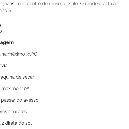
om
jeans
, mas dentro do mesmo estilo. O modelo está a
nho S.
o
o
vagem
uina máximo 30ºC
xívia
máquina de secar
ro máximo 110º
e passar do avesso
res similares
uz direta do sol