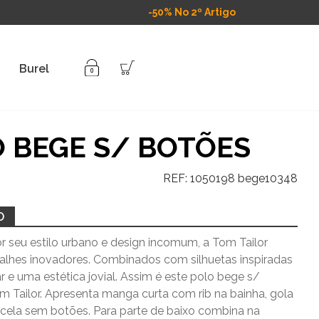
-50% No 2º Artigo
Burel
 BEGE S/ BOTÕES
REF:
1050198 bege10348
O
r seu estilo urbano e design incomum, a Tom Tailor
talhes inovadores. Combinados com silhuetas inspiradas
 e uma estética jovial. Assim é este polo bege s/
 Tailor. Apresenta manga curta com rib na bainha, gola
rcela sem botões. Para parte de baixo combina na