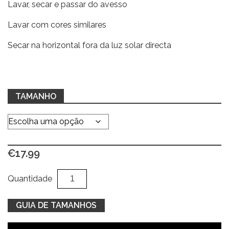
Lavar, secar e passar do avesso
Lavar com cores similares
Secar na horizontal fora da luz solar directa
TAMANHO
€
17.99
Quantidade
Al
Quantidade
de
Polo
GUIA DE TAMANHOS
piqué
azul/vermelho