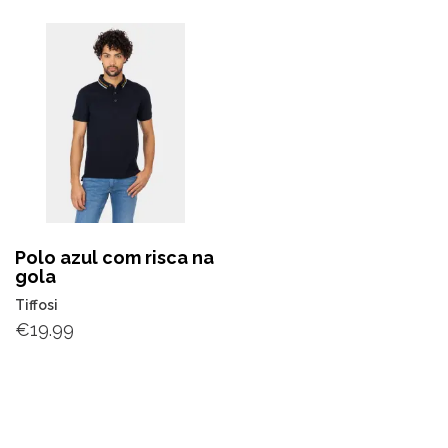
Polo azul com risca na
gola
Tiffosi
€
19.99