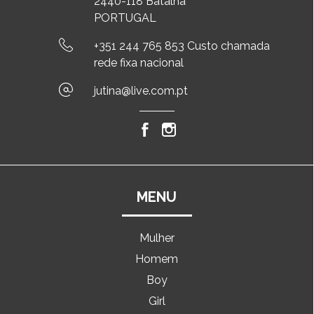
2440-118 Batalha
PORTUGAL
+351 244 765 853 Custo chamada
rede fixa nacional
jutina@live.com.pt
MENU
Mulher
Homem
Boy
Girl