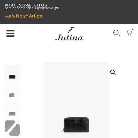
PORTES GRATUITOS
para encomendas superiores a 50€
-50% No 2º Artigo