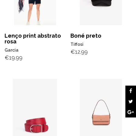
Lenço print abstrato
Boné preto
rosa
Tiffosi
Garcia
€
12.99
€
19.99