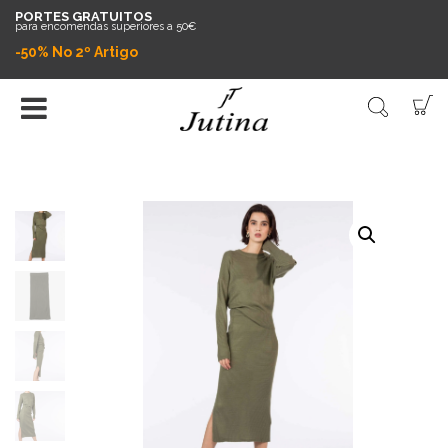
PORTES GRATUITOS
para encomendas superiores a 50€
-50% No 2º Artigo