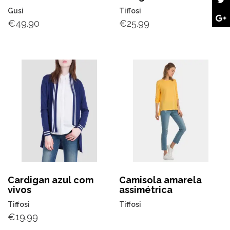
Gusi
Tiffosi
€
49.90
€
25.99
Cardigan azul com
Camisola amarela
vivos
assimétrica
Tiffosi
Tiffosi
€
19.99