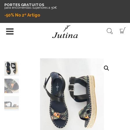
PORTES GRATUITOS
para encomendas superiores a 50€
-50% No 2º Artigo