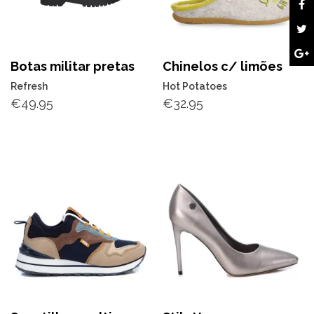
Botas militar pretas
Chinelos c/ limões
Refresh
Hot Potatoes
€
49.95
€
32.95