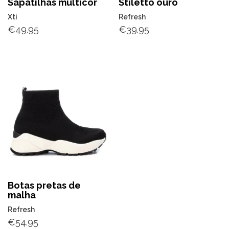
Sapatilhas multicor
Stiletto ouro
Xti
Refresh
€
49.95
€
39.95
Botas pretas de
malha
Refresh
€
54.95