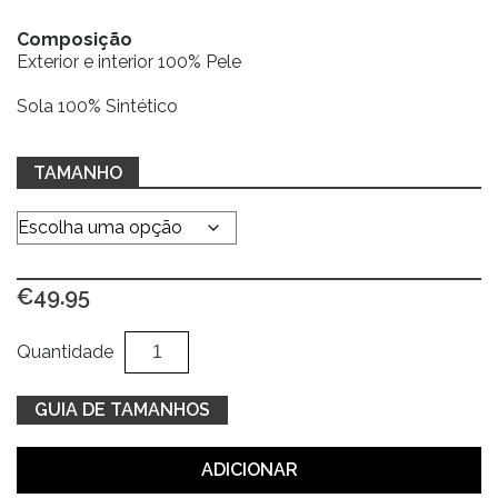
Composição
Exterior e interior 100% Pele
Sola 100% Sintético
TAMANHO
€
49.95
Quantidade
Al
Quantidade
de
Sandálias
GUIA DE TAMANHOS
c/
tiras
ADICIONAR
prata