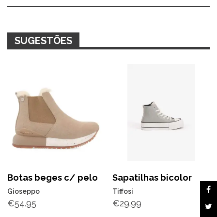
e
dourada
SUGESTÕES
Botas beges c/ pelo
Sapatilhas bicolor
Gioseppo
Tiffosi
€
54.95
€
29.99