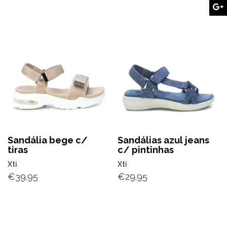
Sandália bege c/
Sandálias azul jeans
tiras
c/ pintinhas
Xti
Xti
€
39.95
€
29.95