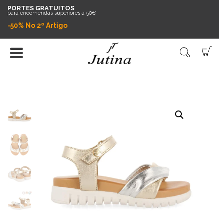
PORTES GRATUITOS
para encomendas superiores a 50€
-50% No 2º Artigo