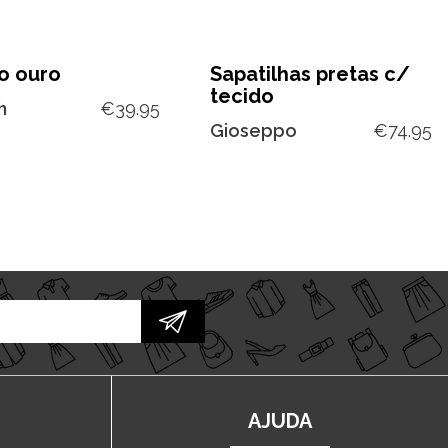
to ouro
Sapatilhas pretas c/
tecido
h
€
39.95
Gioseppo
€
74.95
AJUDA