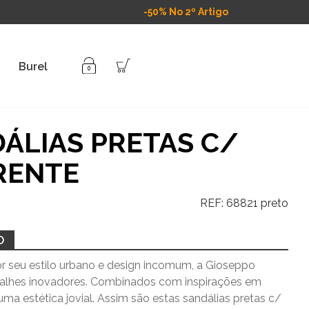
-50% No 2º Artigo
Burel
ÁLIAS PRETAS C/
RENTE
REF:
68821 preto
O
r seu estilo urbano e design incomum, a Gioseppo
talhes inovadores. Combinados com inspirações em
uma estética jovial. Assim são estas sandálias pretas c/