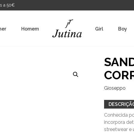
s a 50€
her
Homem
Girl
Boy
SAND
COR
Gioseppo
DESCRIÇÃ
Conhecida po
incorpora de
streetwear e 