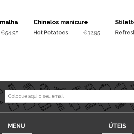
 malha
Chinelos manicure
Stilet
€
54.95
Hot Potatoes
€
32.95
Refres
MENU
ÚTEIS