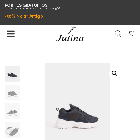
PORTES GRATUITOS
para encomendas superiores a 50€
-50% No 2º Artigo