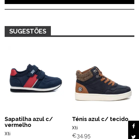
branco
SUGESTÕES
Sapatilha azul c/
Ténis azul c/ tecido
vermelho
Xti
Xti
€
34.95