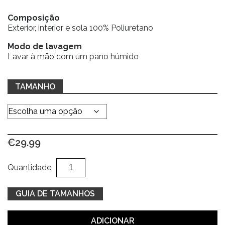
Composição
Exterior, interior e sola 100% Poliuretano
Modo de lavagem
Lavar à mão com um pano húmido
TAMANHO
€
29.99
Quantidade
Al
Quantidade
de
Sapatilhas
GUIA DE TAMANHOS
azuis
c/
ADICIONAR
rasto