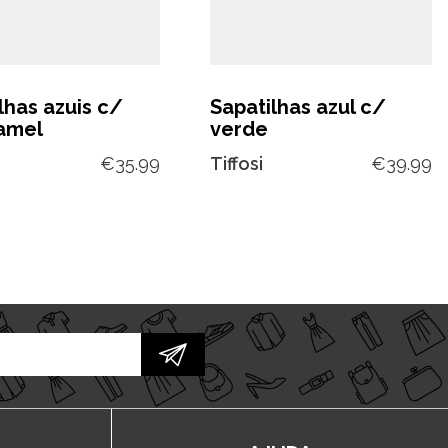
lhas azuis c/
Sapatilhas azul c/
camel
verde
€
35.99
Tiffosi
€
39.99