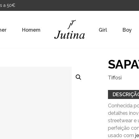
s a 50€
her
Homem
Girl
Boy
SAPA
Tiffosi
DESCRIÇÃ
Conhecida por
detalhes ino
streetwear e 
perfeição co
usado com
j