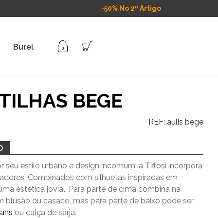
-50% No 2º Artigo
Burel
TILHAS BEGE
REF:
aulis bege
O
 seu estilo urbano e design incomum, a Tiffosi incorpora
vadores. Combinados com silhuetas inspiradas em
uma estética jovial. Para parte de cima combina na
m blusão ou casaco, mas para parte de baixo pode ser
eans
ou calça de sarja.