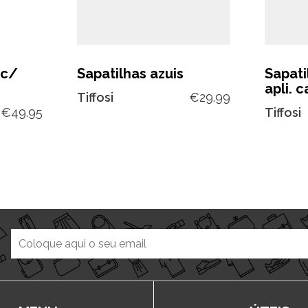
 c/
Sapatilhas azuis
Sapati
apli. 
Tiffosi
€
29.99
€
49.95
Tiffosi