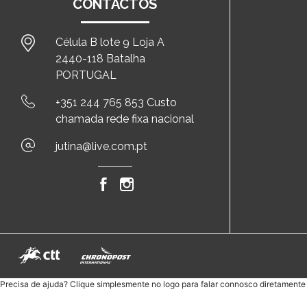
CONTACTOS
Célula B lote 9 Loja A
2440-118 Batalha
PORTUGAL
+351 244 765 853 Custo
chamada rede fixa nacional
jutina@live.com.pt
Precisa de ajuda? Clique simplesmente no logo para falar connosco diretament