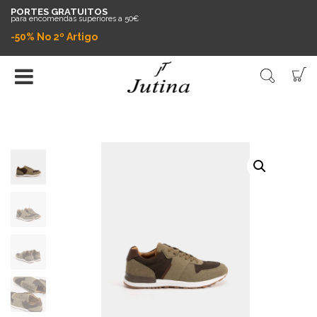
PORTES GRATUITOS
para encomendas superiores a 50€
-50% No 2º Artigo