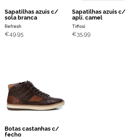
Sapatilhas azuis c/
Sapatilhas azuis c/
sola branca
apli. camel
Refresh
Tiffosi
€
49.95
€
35.99
Botas castanhas c/
fecho