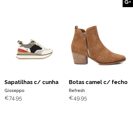
Sapatilhas c/ cunha
Botas camel c/ fecho
Gioseppo
Refresh
€
74.95
€
49.95