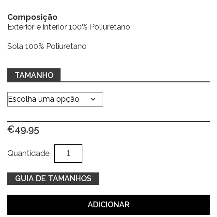
Composição
Exterior e interior 100% Poliuretano
Sola 100% Poliuretano
TAMANHO
€
49.95
Quantidade
Al
Quantidade
de
Sapatos
GUIA DE TAMANHOS
print
leopardo
ADICIONAR