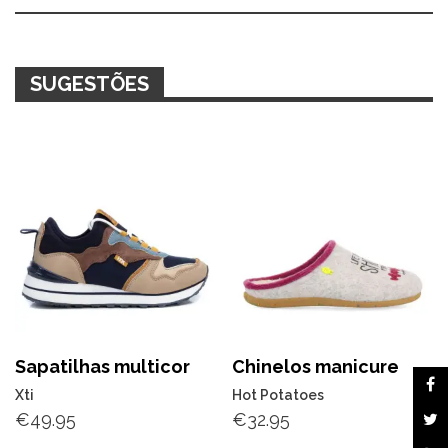
SUGESTÕES
Sapatilhas multicor
Chinelos manicure
Xti
Hot Potatoes
€
49.95
€
32.95