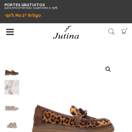
PORTES GRATUITOS
para encomendas superiores a 50€
-50% No 2º Artigo