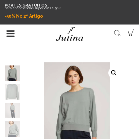
PORTES GRATUITOS
para encomendas superiores a 50€
-50% No 2º Artigo