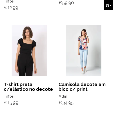
Tiffosi
€
59.90
€
12.99
T-shirt preta
Camisola decote em
c/elástico no decote
bico c/ print
Tiffosi
Mdm
€
15.99
€
34.95