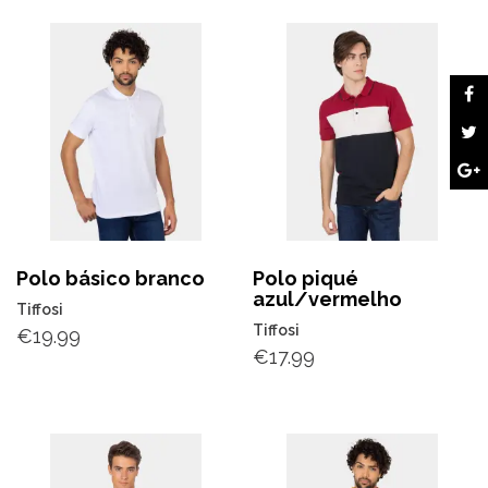
Polo básico branco
Polo piqué
azul/vermelho
Tiffosi
Tiffosi
€
19.99
€
17.99