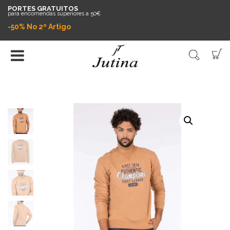
PORTES GRATUITOS
para encomendas superiores a 50€
-50% No 2º Artigo