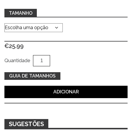
TAMANHO
€
25.99
Quantidade
Al
Quantidade
de
Sweat
GUIA DE TAMANHOS
bege
c/
ADICIONAR
decote
redondo
SUGESTÕES