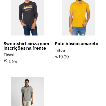
Sweatshirt cinza com
Polo básico amarelo
inscrições na frente
Tiffosi
Tiffosi
€
19.99
€
15.99