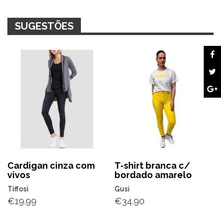
SUGESTÕES
Cardigan cinza com
T-shirt branca c/
vivos
bordado amarelo
Tiffosi
Gusi
€
19.99
€
34.90