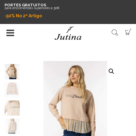
PORTES GRATUITOS
para encomendas superiores a 50€
-50% No 2º Artigo