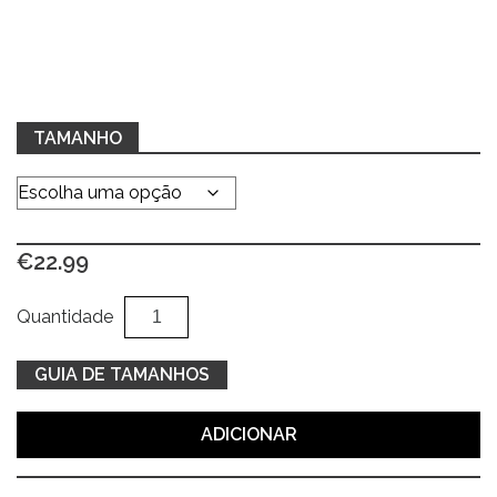
TAMANHO
€
22.99
Quantidade
Al
Quantidade
de
Sweat
GUIA DE TAMANHOS
bege
c/
ADICIONAR
tule