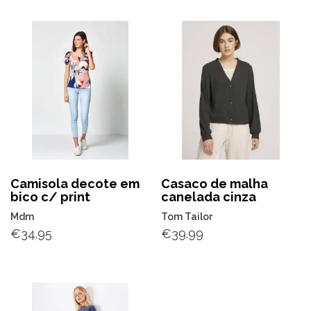
Camisola decote em
Casaco de malha
bico c/ print
canelada cinza
Mdm
Tom Tailor
€
34.95
€
39.99