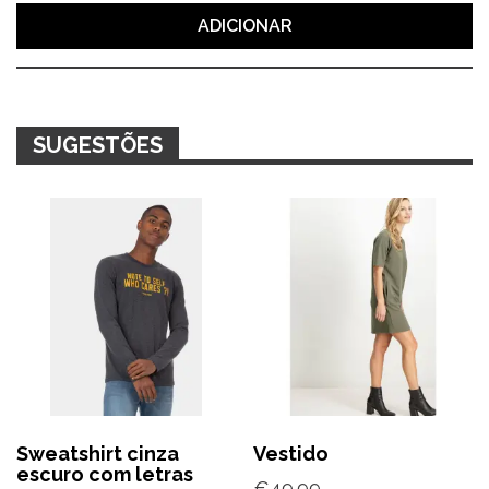
mescla
ADICIONAR
SUGESTÕES
Sweatshirt cinza
Vestido
escuro com letras
€
49.99