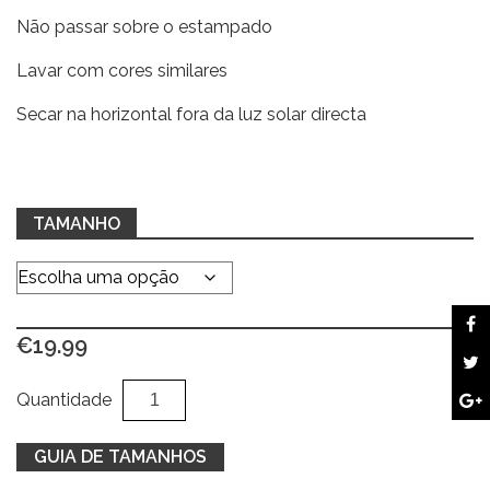
Não passar sobre o estampado
Lavar com cores similares
Secar na horizontal fora da luz solar directa
TAMANHO
€
19.99
Quantidade
Al
Quantidade
de
Sweat
GUIA DE TAMANHOS
cinza