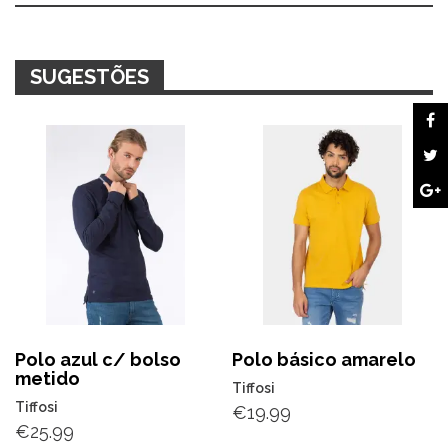
bolso
SUGESTÕES
Polo azul c/ bolso
Polo básico amarelo
metido
Tiffosi
Tiffosi
€
19.99
€
25.99