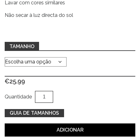
Lavar com cores similares
Não secar à luz directa do sol
TAMANHO
€
25.99
Quantidade
Al
Quantidade
de
Sweatshirt
GUIA DE TAMANHOS
cinza
e
ADICIONAR
azul
com