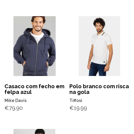
Casaco com fecho em
Polo branco com risca
felpa azul
na gola
Mike Davis
Tiffosi
€
79.90
€
19.99