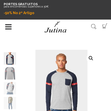
PORTES GRATUITOS
para encomendas superiores a 50€
-50% No 2º Artigo