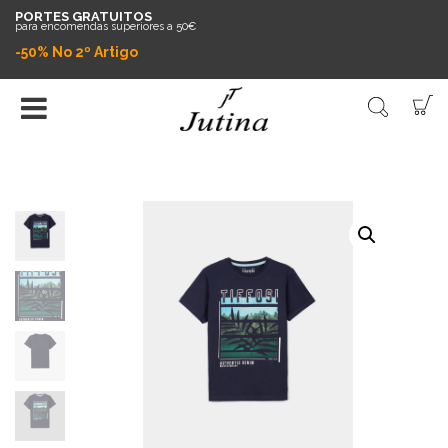
PORTES GRATUITOS
para encomendas superiores a 50€
-50% No 2º Artigo