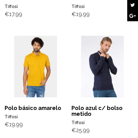
Tiffosi
Tiffosi
€
17.99
€
19.99
Polo básico amarelo
Polo azul c/ bolso
metido
Tiffosi
Tiffosi
€
19.99
€
25.99