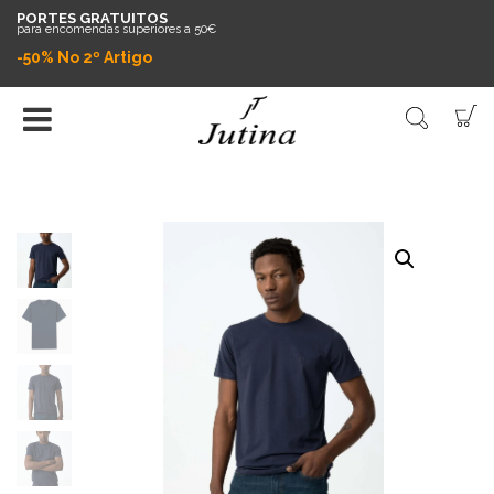
PORTES GRATUITOS
para encomendas superiores a 50€
-50% No 2º Artigo